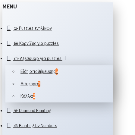
MENU
🧩 Puzzles ενηλίκων
🖼️ Κορνίζες για puzzles
👉 Αξεσουάρ για puzzles
Είδη αποθήκευσης
5
Διάφορα
2
Κόλλα
2
💎 Diamond Painting
🎨 Painting by Numbers