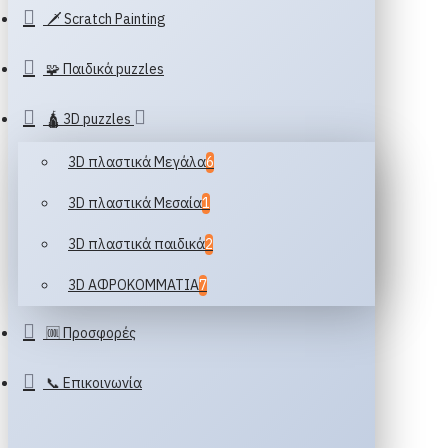
🗡️ Scratch Painting
🧩 Παιδικά puzzles
🛕 3D puzzles
3D πλαστικά Μεγάλα
6
3D πλαστικά Μεσαία
1
3D πλαστικά παιδικά
2
3D ΑΦΡΟΚΟΜΜΑΤΙΑ
7
🆒 Προσφορές
📞 Επικοινωνία