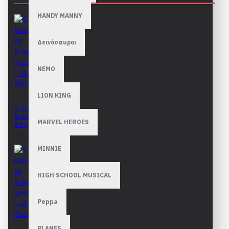
HANDY MANNY
Δεινόσαυροι
NEMO
LION KING
2,5cm Κορνίζες σε
διάφορα χρώματα -
MARVEL HEROES
34 x 48cm
29,90€
MINNIE
HIGH SCHOOL MUSICAL
Peppa
PLANES