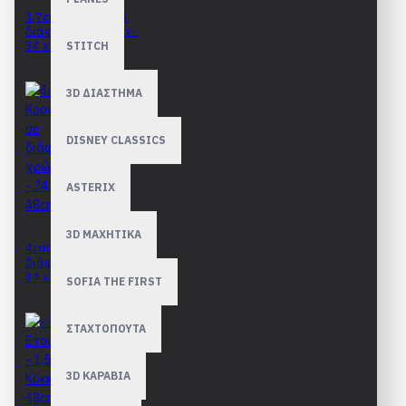
1,7cm Κορνίζες σε
διάφορα χρώματα -
34 x 48cm
STITCH
27,90€
3D ΔΙΑΣΤΗΜΑ
DISNEY CLASSICS
ASTERIX
3D ΜΑΧΗΤΙΚΑ
4cm Κορνίζες σε
διάφορα χρώματα -
34 x 48cm
SOFIA THE FIRST
32,90€
ΣΤΑΧΤΟΠΟΥΤΑ
3D ΚΑΡΑΒΙΑ