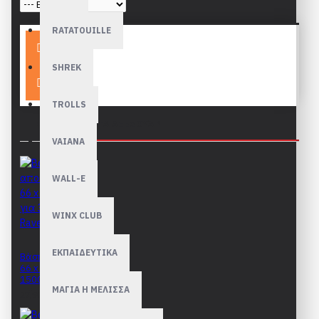
RATATOUILLE
Καλάθι
SHREK
TROLLS
ΑΠΑΡΑΊΤΗΤΑ ΑΞΕΣΟΥΆΡ
VAIANA
WALL-E
WINX CLUB
ΕΚΠΑΙΔΕΥΤΙΚΑ
Βάση αποθ΄ήκευσης
66 x 110cm για 300 -
1500 Ravensburger
ΜΑΓΙΑ Η ΜΕΛΙΣΣΑ
27,90€