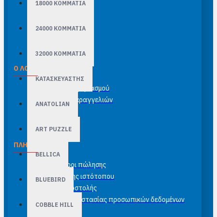
18000 ΚΟΜΜΑΤΙΑ
24000 ΚΟΜΜΑΤΙΑ
32000 ΚΟΜΜΑΤΙΑ
Ο ΛΟΓΑΡΙΑΣΜΌΣ ΜΟΥ
ΚΑΤΑΣΚΕΥΑΣΤΗΣ
Σύνδεση λογαριασμού
Ιστορικό παραγγελιών
ANATOLIAN
Newsletter
ART PUZZLE
ΠΛΗΡΟΦΟΡΊΕΣ
BELLICA
Γενικοί όροι πώλησης
Όροι χρήσης ιστότοπου
BLUEBIRD
Έξοδα αποστολής
Πολιτική προστασίας προσωπικών δεδομένων
COBBLE HILL