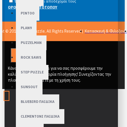
Έχω διαβάσει και αποδέχομαι τους
ΟΡΟΙ ΧΡΗΣΗΣ ΙΣΤΟΤΟΠΟΥ
PINTOO
PLAN9
ght © 2011-
2026, epuzzle, All Rights Reserved |
Κατασκευή & Φιλοξενί
PUZZELMAN
ROCK SAWS
Κάνουμε χρήση cookies για να σας προσφέρουμε την
STEP PUZZLE
καλύτερη δυνατή εμπειρία πλοήγησης! Συνεχίζοντας την
πλοήγηση συμφωνείτε με τη χρήση τους.
SUNSOUT
BLUEBIRD ΠΑΙΔΙΚΑ
CLEMENTONI ΠΑΙΔΙΚΑ