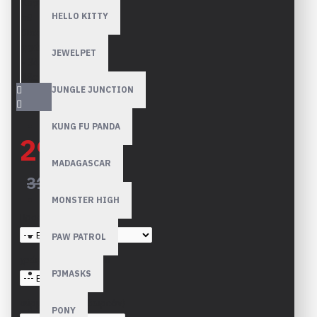
HELLO KITTY
JEWELPET
JUNGLE JUNCTION
KUNG FU PANDA
29,90€
MADAGASCAR
31,90€
MONSTER HIGH
Προσθήκη κάλυψης (+€)
PAW PATROL
χρώμα κορνίζας 3cm
PJMASKS
σύρμα πλάτης (δωρεάν)
PONY