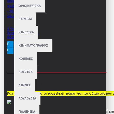
ΘΡΗΣΚΕΥΤΙΚΑ
ΚΑΡΑΒΙΑ
1,7cm Κορνίζες σε
ΚΙΝΕΖΙΚΑ
διάφορα χρώματα -
48 x 68cm
41,90€
ΚΙΝΗΜΑΤΟΓΡΑΦΟΣ
ΚΟΠΕΛΕΣ
ΠΕΡΙΓΡΑΦΉ
ΚΟΥΖΙΝΑ
Κορνίζα ayous προφίλ 1,5 x 3cm
ΛΙΜΝΕΣ
Κατασκευάζεται από το epuzzle.gr ειδικά για παζλ διαστάσεων 3
ΛΟΥΛΟΥΔΙΑ
Συνοδεύεται από ακόμη μια, λίγο μεγαλύτερη, χάρτινη σκληρή ε
ΠΟΛΕΜΙΚΑ