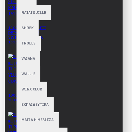
RATATOUILLE
1000 κομμάτια PUTTI,
SHREK
DETAIL FROM THE
SISTINE MADONNA,
1513
TROLLS
17,90€
VAIANA
WALL-E
WINX CLUB
1000 κομμάτια THE
YELLOW COW
ΕΚΠΑΙΔΕΥΤΙΚΑ
16,20€
ΜΑΓΙΑ Η ΜΕΛΙΣΣΑ