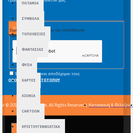
Γραφτείτε στο newsletter μας
ΠΟΤΑΜΙΑ
ΣΥΜΒΟΛΑ
Αποστολή
Συμπλήρωσε παρακάτω την επαλήθευση
ΤΟΠΟΘΕΣΙΕΣ
captcha
ΦΑΝΤΑΣΙΑΣ
ΦΥΣΗ
Έχω διαβάσει και αποδέχομαι τους
ΟΡΟΙ ΧΡΗΣΗΣ ΙΣΤΟΤΟΠΟΥ
ΧΑΡΤΕΣ
ΧΙΟΝΙΑ
ght © 2011-
2026, epuzzle, All Rights Reserved |
Κατασκευή & Φιλοξενί
CARTOON
ΧΡΙΣΤΟΥΓΕΝΝΙΑΤΙΚΑ