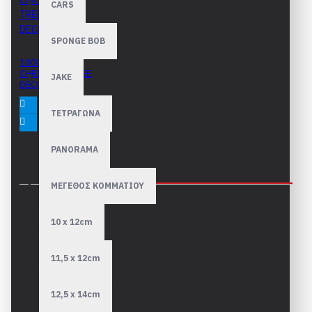
CARS
SPONGE BOB
1000 κομμάτια
CHRISTMAS TREE
JAKE
DECORATIONS
16,80€
ΤΕΤΡΑΓΩΝΑ
PANORAMA
ΠΕΡΙΓΡΑΦΉ
ΜΕΓΕΘΟΣ ΚΟΜΜΑΤΙΟΥ
1000 κομμάτια
10 x 12cm
Εταιρεία: Piatnik
11,5 x 12cm
Διαστάσεις: 48 x 68cm
Κωδικός Piatnik: 553547
12,5 x 14cm
Το epuzzle.gr σας προτείνει: