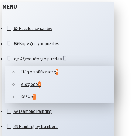
MENU
🧩 Puzzles ενηλίκων
🖼️ Κορνίζες για puzzles
👉 Αξεσουάρ για puzzles
Είδη αποθήκευσης
5
Διάφορα
2
Κόλλα
2
💎 Diamond Painting
🎨 Painting by Numbers