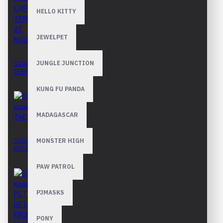
HELLO KITTY
JEWELPET
1000 κομμάτια CAFE
JUNGLE JUNCTION
TERRACE AT NIGHT
17,90€
KUNG FU PANDA
MADAGASCAR
1000 κομμάτια THE
MONSTER HIGH
KISS
17,90€
PAW PATROL
PJMASKS
PONY