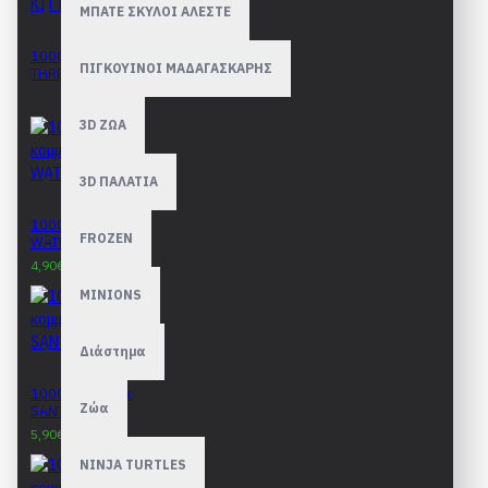
ΜΠΑΤΕ ΣΚΥΛΟΙ ΑΛΕΣΤΕ
1000 κομμάτια
ΠΙΓΚΟΥΙΝΟΙ ΜΑΔΑΓΑΣΚΑΡΗΣ
THREE KITTENS
9,90€
3D ΖΩΑ
3D ΠΑΛΑΤΙΑ
1000 κομμάτια
FROZEN
WATERMILL
4,90€
9,90€
MINIONS
Διάστημα
1000 κομμάτια
Ζώα
SANTORINI
5,90€
9,90€
NINJA TURTLES