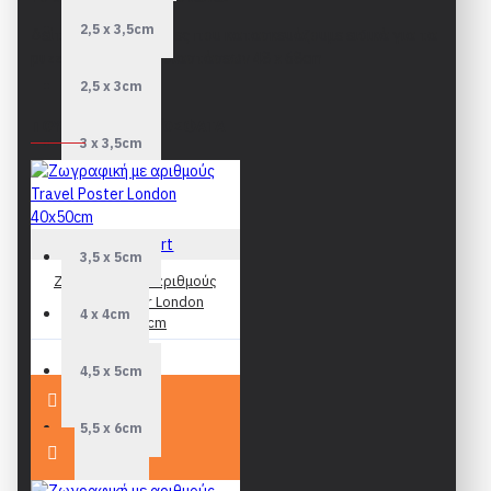
2,5 x 3,5cm
Δείτε
εδώ
τις κορνίζες που κατασκευάζουμε ειδικά για τα
puzzles της Piatnik διαστάσεων 48 x 68cm
2,5 x 3cm
ΠΟΥΛΉΘΗΚΑΝ ΠΡΌΣΦΑΤΑ
3 x 3,5cm
3,5 x 4cm
Figured Art
3,5 x 5cm
Ζωγραφική με αριθμούς
Travel Poster London
4 x 4cm
40x50cm
19,90€
4,5 x 5cm
5,5 x 6cm
7 x 8cm