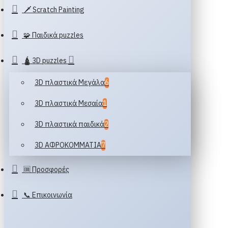
🗡️ Scratch Painting
🧩 Παιδικά puzzles
🛕 3D puzzles
3D πλαστικά Μεγάλα
6
3D πλαστικά Μεσαία
1
3D πλαστικά παιδικά
2
3D ΑΦΡΟΚΟΜΜΑΤΙΑ
7
🆒 Προσφορές
📞 Επικοινωνία