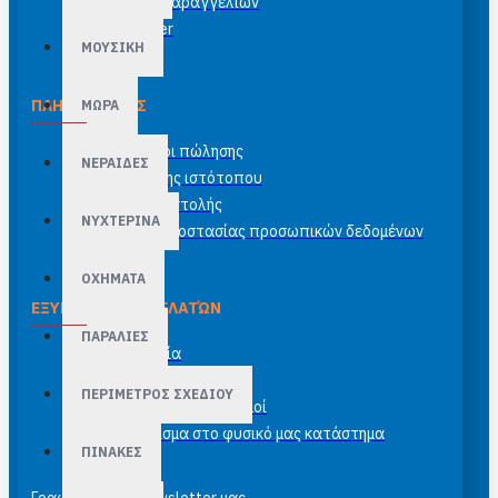
Ιστορικό παραγγελιών
Newsletter
ΜΟΥΣΙΚΗ
ΠΛΗΡΟΦΟΡΊΕΣ
ΜΩΡΑ
Γενικοί όροι πώλησης
ΝΕΡΑΙΔΕΣ
Όροι χρήσης ιστότοπου
Έξοδα αποστολής
ΝΥΧΤΕΡΙΝΑ
Πολιτική προστασίας προσωπικών δεδομένων
ΟΧΗΜΑΤΑ
ΕΞΥΠΗΡΈΤΗΣΗ ΠΕΛΑΤΏΝ
ΠΑΡΑΛΙΕΣ
Επικοινωνία
Site Map
ΠΕΡΙΜΕΤΡΟΣ ΣΧΕΔΙΟΥ
Τραπεζικοί λογαριασμοί
Κορνιζάρισμα στο φυσικό μας κατάστημα
ΠΙΝΑΚΕΣ