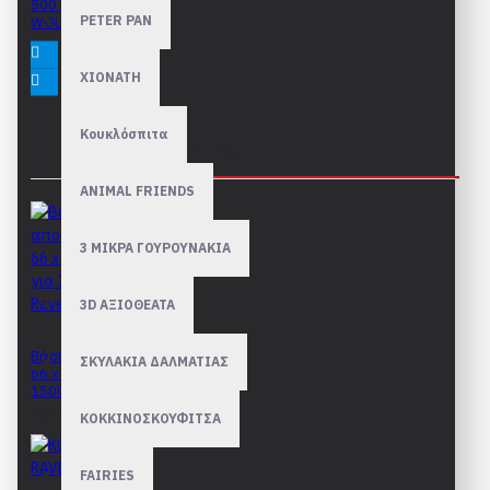
500 κομμάτια LONE
PETER PAN
WOLF
9,90€
ΧΙΟΝΑΤΗ
Κουκλόσπιτα
ΤΟΥ ΊΔΙΟΥ ΚΑΤΑΣΚΕΥΑΣΤΉ
ANIMAL FRIENDS
3 ΜΙΚΡΑ ΓΟΥΡΟΥΝΑΚΙΑ
3D ΑΞΙΟΘΕΑΤΑ
Βάση αποθ΄ήκευσης
ΣΚΥΛΑΚΙΑ ΔΑΛΜΑΤΙΑΣ
66 x 110cm για 300 -
1500 Ravensburger
27,90€
ΚΟΚΚΙΝΟΣΚΟΥΦΙΤΣΑ
FAIRIES