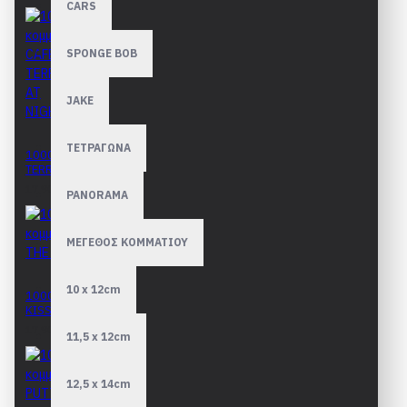
CARS
SPONGE BOB
JAKE
ΤΕΤΡΑΓΩΝΑ
1000 κομμάτια CAFE
TERRACE AT NIGHT
17,90€
PANORAMA
ΜΕΓΕΘΟΣ ΚΟΜΜΑΤΙΟΥ
10 x 12cm
1000 κομμάτια THE
KISS
17,90€
11,5 x 12cm
12,5 x 14cm