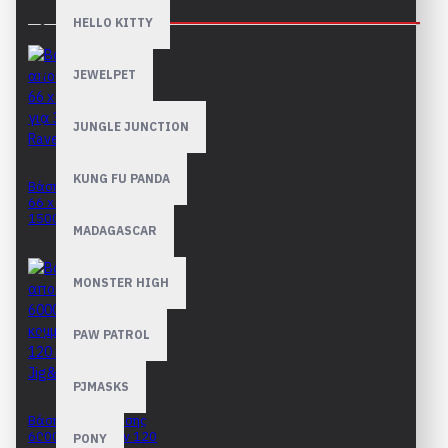
ΑΠΑΡΑΊΤΗΤΑ ΑΞΕΣΟΥΆΡ
HELLO KITTY
JEWELPET
JUNGLE JUNCTION
KUNG FU PANDA
Βάση αποθ΄ήκευσης
66 x 110cm για 300 -
1500 Ravensburger
MADAGASCAR
27,90€
MONSTER HIGH
PAW PATROL
PJMASKS
Βάση αποθήκευσης
6000 κομματιών 120
PONY