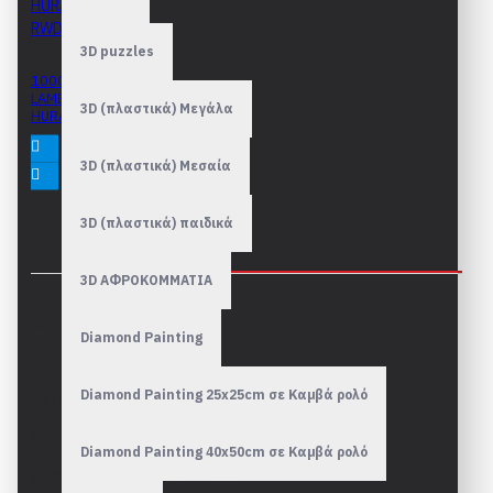
3D puzzles
1000 κομμάτια
LAMBORGHINI
3D (πλαστικά) Μεγάλα
HURACAN EVO RWD
17,90€
3D (πλαστικά) Μεσαία
3D (πλαστικά) παιδικά
ΠΕΡΙΓΡΑΦΉ
3D ΑΦΡΟΚΟΜΜΑΤΙΑ
540 κομμάτια
Diamond Painting
Εταιρεία: Ravensburger
Diamond Painting 25x25cm σε Καμβά ρολό
3D (χτιστό) puzzle
Περιέχει 8 πλανήτες
Diamond Painting 40x50cm σε Καμβά ρολό
Κωδικός Ravensburger: 11668