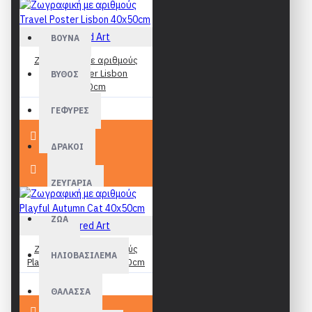
ΑΦΙΣΕΣ
Figured Art
ΒΟΥΝΑ
Ζωγραφική με αριθμούς
Travel Poster Lisbon
ΒΥΘΟΣ
40x50cm
19,90€
ΓΕΦΥΡΕΣ
ΔΡΑΚΟΙ
ΖΕΥΓΑΡΙΑ
ΖΩΑ
Figured Art
Ζωγραφική με αριθμούς
ΗΛΙΟΒΑΣΙΛΕΜΑ
Playful Autumn Cat 40x50cm
19,90€
ΘΑΛΑΣΣΑ