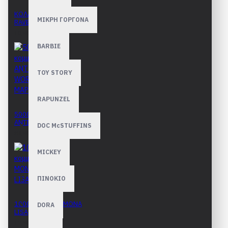
ΚΟΛΛΑ
ΜΙΚΡΗ ΓΟΡΓΟΝΑ
RAVENSBURGER
10,90€
BARBIE
TOY STORY
RAPUNZEL
5000 κομμάτια
ANTIQUE WORLD MAP
DOC McSTUFFINS
84,90€
MICKEY
ΠΙΝΟΚΙΟ
1000 κομμάτια MONA
DORA
LISA
17,90€