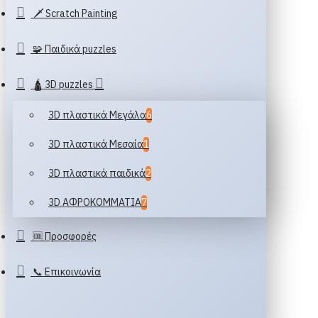
🗡️ Scratch Painting
🧩 Παιδικά puzzles
🛕 3D puzzles
3D πλαστικά Μεγάλα
6
3D πλαστικά Μεσαία
1
3D πλαστικά παιδικά
2
3D ΑΦΡΟΚΟΜΜΑΤΙΑ
7
🆒 Προσφορές
📞 Επικοινωνία