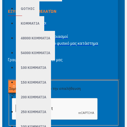
GOTHIC
ΕΞΥΠΗΡΈΤΗΣΗ ΠΕΛΑΤΏΝ
Επικοινωνία
ΚΟΜΜΑΤΙΑ
Site Map
Τραπεζικοί λογαριασμοί
48000 ΚΟΜΜΑΤΙΑ
Κορνιζάρισμα στο φυσικό μας κατάστημα
54000 ΚΟΜΜΑΤΙΑ
Γραφτείτε στο newsletter μας
100 ΚΟΜΜΑΤΙΑ
150 ΚΟΜΜΑΤΙΑ
Αποστολή
Συμπλήρωσε παρακάτω την επαλήθευση
captcha
200 ΚΟΜΜΑΤΙΑ
250 ΚΟΜΜΑΤΙΑ
300 ΚΟΜΜΑΤΙΑ