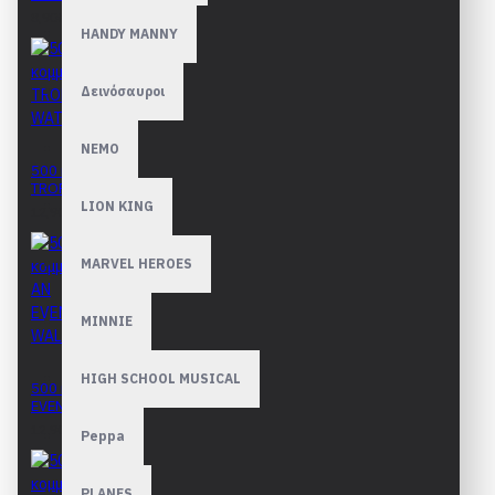
8,90€
HANDY MANNY
Δεινόσαυροι
NEMO
500 κομμάτια
TROPICAL WATERS
LION KING
12,90€
MARVEL HEROES
MINNIE
HIGH SCHOOL MUSICAL
500 κομμάτια AN
EVENING WALK
12,90€
Peppa
PLANES