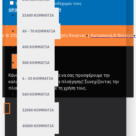
Έχω διαβάσει και αποδέχομαι τους
ΟΡΟΙ ΧΡΗΣΗΣ ΙΣΤΟΤΟΠΟΥ
33600 ΚΟΜΜΑΤΙΑ
40 - 70 ΚΟΜΜΑΤΙΑ
ght © 2011-
2026, epuzzle, All Rights Reserved |
Κατασκευή & Φιλοξενί
400 ΚΟΜΜΑΤΙΑ
500 ΚΟΜΜΑΤΙΑ
Κάνουμε χρήση cookies για να σας προσφέρουμε την
6 - 30 ΚΟΜΜΑΤΙΑ
καλύτερη δυνατή εμπειρία πλοήγησης! Συνεχίζοντας την
πλοήγηση συμφωνείτε με τη χρήση τους.
540 ΚΟΜΜΑΤΙΑ
12000 ΚΟΜΜΑΤΙΑ
40000 ΚΟΜΜΑΤΙΑ