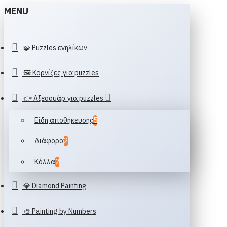
MENU
🧩 Puzzles ενηλίκων
🖼️ Κορνίζες για puzzles
👉 Αξεσουάρ για puzzles
Είδη αποθήκευσης
5
Διάφορα
2
Κόλλα
2
💎 Diamond Painting
🎨 Painting by Numbers