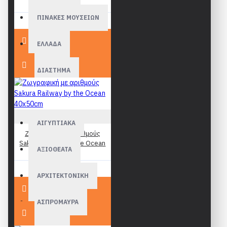
40x50cm
ΠΙΝΑΚΕΣ ΜΟΥΣΕΙΩΝ
19,90€
ΕΛΛΑΔΑ
ΔΙΑΣΤΗΜΑ
ΑΘΛΗΤΙΚΑ
Figured Art
ΑΙΓΥΠΤΙΑΚΑ
Ζωγραφική με αριθμούς
Sakura Railway by the Ocean
ΑΞΙΟΘΕΑΤΑ
40x50cm
19,90€
ΑΡΧΙΤΕΚΤΟΝΙΚΗ
ΑΣΠΡΟΜΑΥΡΑ