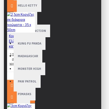
HELLO KITTY
JEWELPET
JUNGLE JUNCTION
Κορνίζες
Ελληνικής
KUNG FU PANDA
κατασκευής
2,5cm Κορνίζες
MADAGASCAR
σε διάφορα
χρώματα - 35 x
50cm
MONSTER HIGH
29,90€
PAW PATROL
PJMASKS
PONY