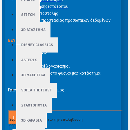
Όροι χρήσης ιστότοπου
Έξοδα αποστολής
STITCH
Πολιτική προστασίας προσωπικών δεδομένων
3D ΔΙΑΣΤΗΜΑ
ΕΞΥΠΗΡΈΤΗΣΗ ΠΕΛΑΤΏΝ
DISNEY CLASSICS
Επικοινωνία
Site Map
ASTERIX
Τραπεζικοί λογαριασμοί
Κορνιζάρισμα στο φυσικό μας κατάστημα
3D ΜΑΧΗΤΙΚΑ
Γραφτείτε στο newsletter μας
SOFIA THE FIRST
ΣΤΑΧΤΟΠΟΥΤΑ
Αποστολή
Συμπλήρωσε παρακάτω την επαλήθευση
3D ΚΑΡΑΒΙΑ
captcha