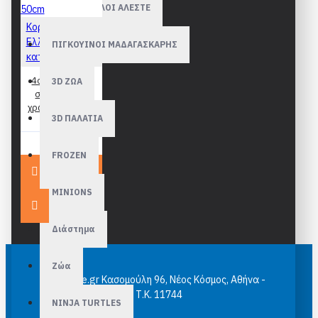
ΜΠΑΤΕ ΣΚΥΛΟΙ ΑΛΕΣΤΕ
Κορνίζες
Ελληνικής
ΠΙΓΚΟΥΙΝΟΙ ΜΑΔΑΓΑΣΚΑΡΗΣ
κατασκευής
4cm Κορνίζες
3D ΖΩΑ
σε διάφορα
χρώματα - 35 x
3D ΠΑΛΑΤΙΑ
50cm
32,90€
FROZEN
MINIONS
Διάστημα
Ζώα
epuzzle.gr Κασομούλη 96, Νέος Κόσμος, Αθήνα -
Τ.Κ. 11744
NINJA TURTLES