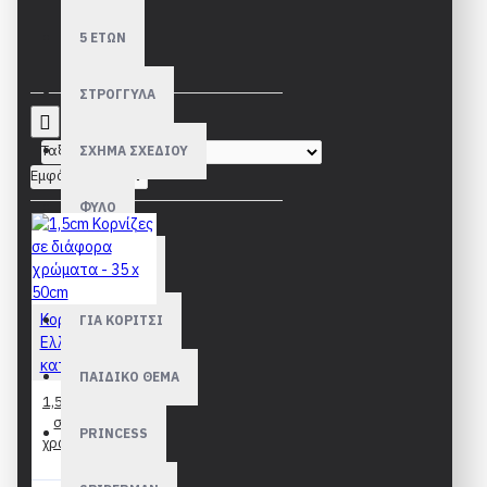
5 ΕΤΩΝ
ΣΤΡΟΓΓΥΛΑ
Ταξινόμηση:
ΣΧΗΜΑ ΣΧΕΔΙΟΥ
Εμφάνιση:
ΦΥΛΟ
ΓΙΑ ΑΓΟΡΙ
Κορνίζες
ΓΙΑ ΚΟΡΙΤΣΙ
Ελληνικής
κατασκευής
ΠΑΙΔΙΚΟ ΘΕΜΑ
1,5cm Κορνίζες
σε διάφορα
PRINCESS
χρώματα - 35 x
50cm