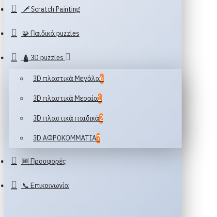
🗡️ Scratch Painting
🧩 Παιδικά puzzles
🛕 3D puzzles
3D πλαστικά Μεγάλα
6
3D πλαστικά Μεσαία
1
3D πλαστικά παιδικά
2
3D ΑΦΡΟΚΟΜΜΑΤΙΑ
7
🆒 Προσφορές
📞 Επικοινωνία