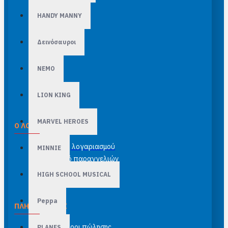
HANDY MANNY
Δεινόσαυροι
NEMO
LION KING
MARVEL HEROES
Ο ΛΟΓΑΡΙΑΣΜΌΣ ΜΟΥ
Σύνδεση λογαριασμού
MINNIE
Ιστορικό παραγγελιών
Newsletter
HIGH SCHOOL MUSICAL
Peppa
ΠΛΗΡΟΦΟΡΊΕΣ
Γενικοί όροι πώλησης
PLANES