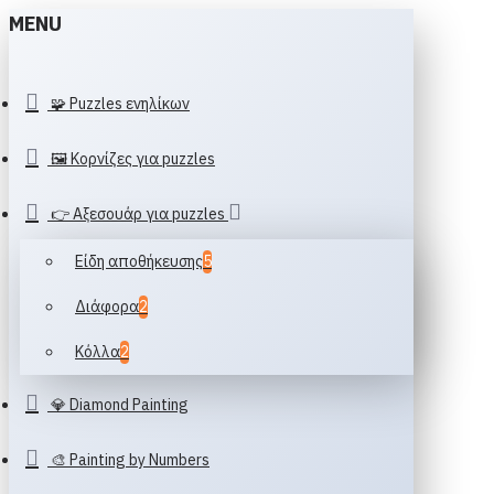
MENU
🧩 Puzzles ενηλίκων
🖼️ Κορνίζες για puzzles
👉 Αξεσουάρ για puzzles
Είδη αποθήκευσης
5
Διάφορα
2
Κόλλα
2
💎 Diamond Painting
🎨 Painting by Numbers