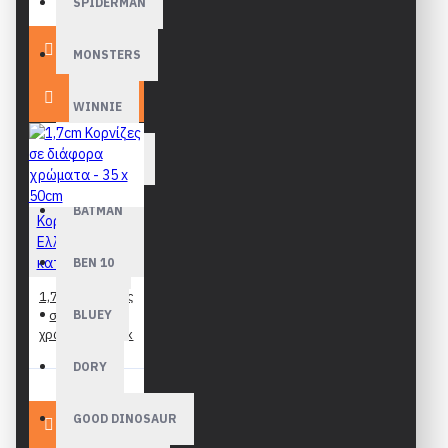
SPIDERMAN
25,90€
MONSTERS
WINNIE
3D Γλυπτά
BATMAN
Κορνίζες
Ελληνικής
κατασκευής
BEN 10
1,7cm Κορνίζες
σε διάφορα
BLUEY
χρώματα - 35 x
50cm
DORY
27,90€
GOOD DINOSAUR