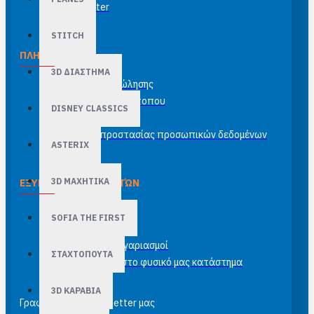
Newsletter
STITCH
ΠΛΗΡΟΦΟΡΊΕΣ
3D ΔΙΑΣΤΗΜΑ
Γενικοί όροι πώλησης
Όροι χρήσης ιστότοπου
DISNEY CLASSICS
Έξοδα αποστολής
Πολιτική προστασίας προσωπικών δεδομένων
ASTERIX
3D ΜΑΧΗΤΙΚΑ
ΕΞΥΠΗΡΈΤΗΣΗ ΠΕΛΑΤΏΝ
Επικοινωνία
SOFIA THE FIRST
Site Map
Τραπεζικοί λογαριασμοί
ΣΤΑΧΤΟΠΟΥΤΑ
Κορνιζάρισμα στο φυσικό μας κατάστημα
3D ΚΑΡΑΒΙΑ
Γραφτείτε στο newsletter μας