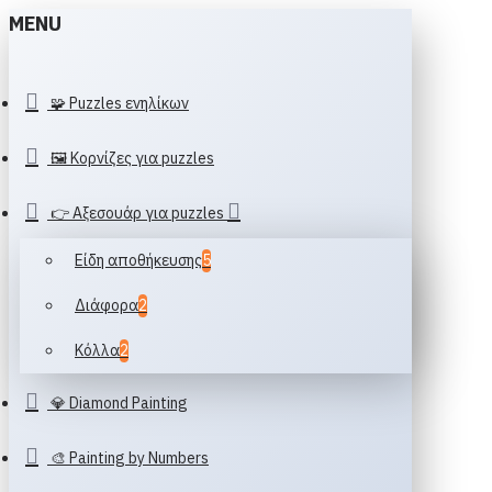
MENU
🧩 Puzzles ενηλίκων
🖼️ Κορνίζες για puzzles
👉 Αξεσουάρ για puzzles
Είδη αποθήκευσης
5
Διάφορα
2
Κόλλα
2
💎 Diamond Painting
🎨 Painting by Numbers