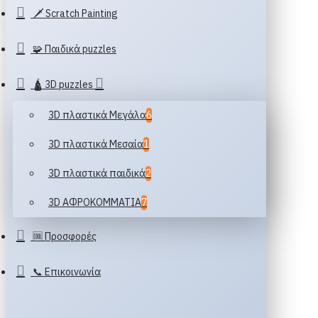
🗡️ Scratch Painting
🧩 Παιδικά puzzles
🛕 3D puzzles
3D πλαστικά Μεγάλα
6
3D πλαστικά Μεσαία
1
3D πλαστικά παιδικά
2
3D ΑΦΡΟΚΟΜΜΑΤΙΑ
7
🆒 Προσφορές
📞 Επικοινωνία