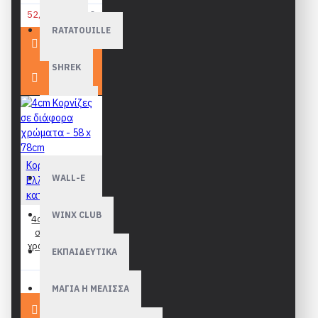
52,90€
54,90€
RATATOUILLE
SHREK
TROLLS
VAIANA
Κορνίζες
WALL-E
Ελληνικής
κατασκευής
WINX CLUB
4cm Κορνίζες
σε διάφορα
χρώματα - 58 x
ΕΚΠΑΙΔΕΥΤΙΚΑ
78cm
57,90€
ΜΑΓΙΑ Η ΜΕΛΙΣΣΑ