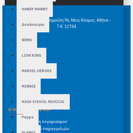
HANDY MANNY
epuzzle.gr Κασομούλη 96, Νέος Κόσμος, Αθήνα -
Δεινόσαυροι
Τ.Κ. 11744
NEMO
LION KING
MARVEL HEROES
MINNIE
HIGH SCHOOL MUSICAL
Ο ΛΟΓΑΡΙΑΣΜΌΣ ΜΟΥ
Peppa
Σύνδεση λογαριασμού
Ιστορικό παραγγελιών
PLANES