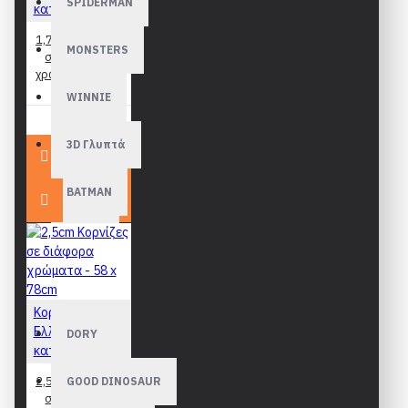
SPIDERMAN
κατασκευής
1,7cm Κορνίζες
MONSTERS
σε διάφορα
χρώματα - 58 x
78cm
WINNIE
48,90€
3D Γλυπτά
BATMAN
BEN 10
BLUEY
Κορνίζες
Ελληνικής
DORY
κατασκευής
2,5cm Κορνίζες
GOOD DINOSAUR
σε διάφορα