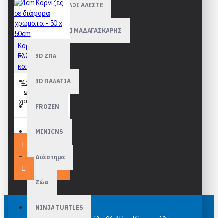
ΜΠΑΤΕ ΣΚΥΛΟΙ ΑΛΕΣΤΕ
ΠΙΓΚΟΥΙΝΟΙ ΜΑΔΑΓΑΣΚΑΡΗΣ
Κορνίζες
Ελληνικής
3D ΖΩΑ
κατασκευής
3D ΠΑΛΑΤΙΑ
4cm Κορνίζες
σε διάφορα
χρώματα - 50 x
FROZEN
50cm
43,90€
MINIONS
Διάστημα
Ζώα
NINJA TURTLES