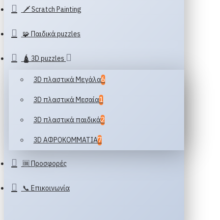
🗡️ Scratch Painting
🧩 Παιδικά puzzles
🛕 3D puzzles
3D πλαστικά Μεγάλα
6
3D πλαστικά Μεσαία
1
3D πλαστικά παιδικά
2
3D ΑΦΡΟΚΟΜΜΑΤΙΑ
7
🆒 Προσφορές
📞 Επικοινωνία