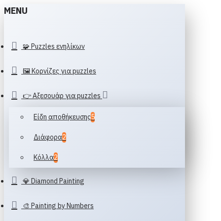
MENU
🧩 Puzzles ενηλίκων
🖼️ Κορνίζες για puzzles
👉 Αξεσουάρ για puzzles
Είδη αποθήκευσης
5
Διάφορα
2
Κόλλα
2
💎 Diamond Painting
🎨 Painting by Numbers