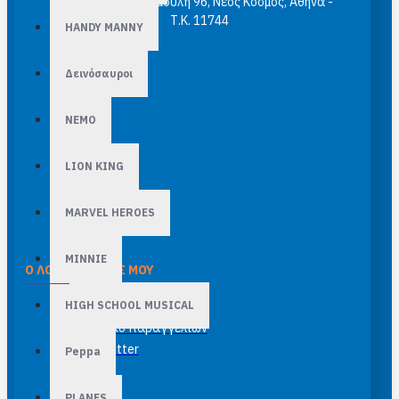
epuzzle.gr Κασομούλη 96, Νέος Κόσμος, Αθήνα -
Τ.Κ. 11744
HANDY MANNY
Δεινόσαυροι
NEMO
LION KING
MARVEL HEROES
MINNIE
Ο ΛΟΓΑΡΙΑΣΜΌΣ ΜΟΥ
HIGH SCHOOL MUSICAL
Σύνδεση λογαριασμού
Ιστορικό παραγγελιών
Newsletter
Peppa
PLANES