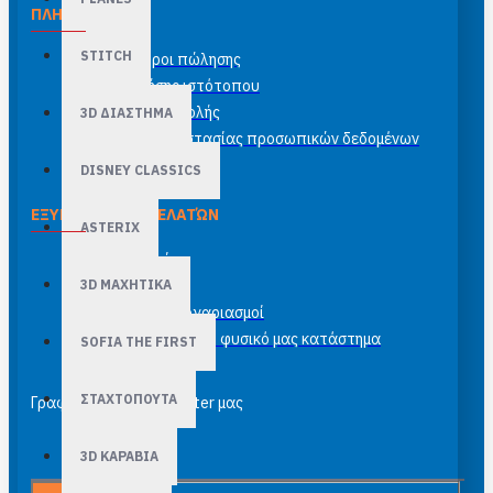
ΠΛΗΡΟΦΟΡΊΕΣ
STITCH
Γενικοί όροι πώλησης
Όροι χρήσης ιστότοπου
Έξοδα αποστολής
3D ΔΙΑΣΤΗΜΑ
Πολιτική προστασίας προσωπικών δεδομένων
DISNEY CLASSICS
ΕΞΥΠΗΡΈΤΗΣΗ ΠΕΛΑΤΏΝ
ASTERIX
Επικοινωνία
3D ΜΑΧΗΤΙΚΑ
Site Map
Τραπεζικοί λογαριασμοί
Κορνιζάρισμα στο φυσικό μας κατάστημα
SOFIA THE FIRST
ΣΤΑΧΤΟΠΟΥΤΑ
Γραφτείτε στο newsletter μας
3D ΚΑΡΑΒΙΑ