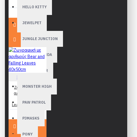
40x50cm
HELLO KITTY
19,90€
JEWELPET
JUNGLE JUNCTION
KUNG FU PANDA
MADAGASCAR
Figured Art
MONSTER HIGH
Ζωγραφική με
αριθμούς Bear
and Falling
PAW PATROL
Leaves 40x50cm
19,90€
PJMASKS
PONY