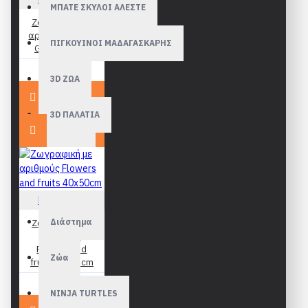
ΜΠΑΤΕ ΣΚΥΛΟΙ ΑΛΕΣΤΕ
Ζωγραφική με
αριθμούς Joyful
ΠΙΓΚΟΥΙΝΟΙ ΜΑΔΑΓΑΣΚΑΡΗΣ
Girl 40x50cm
19,90€
3D ΖΩΑ
3D ΠΑΛΑΤΙΑ
FROZEN
MINIONS
Figured Art
Διάστημα
Ζωγραφική με
αριθμούς
Flowers and
Ζώα
fruits 40x50cm
19,90€
NINJA TURTLES