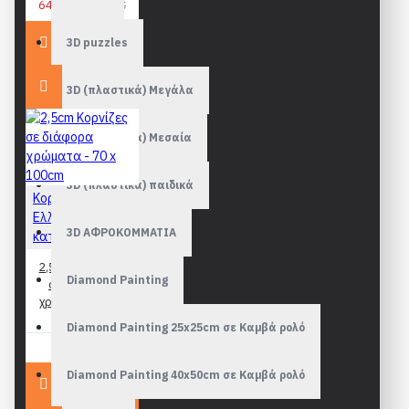
64,90€
69,90€
3D puzzles
3D (πλαστικά) Μεγάλα
3D (πλαστικά) Μεσαία
3D (πλαστικά) παιδικά
Κορνίζες
Ελληνικής
3D ΑΦΡΟΚΟΜΜΑΤΙΑ
κατασκευής
2,5cm Κορνίζες
Diamond Painting
σε διάφορα
χρώματα - 70 x
100cm
Diamond Painting 25x25cm σε Καμβά ρολό
64,90€
Diamond Painting 40x50cm σε Καμβά ρολό