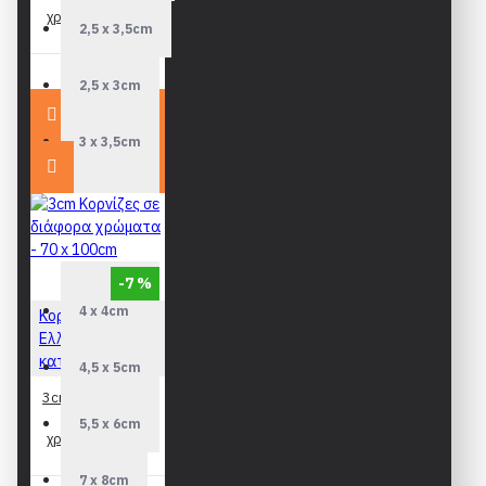
χρώματα - 70 x
2,5 x 3,5cm
100cm
74,90€
2,5 x 3cm
3 x 3,5cm
3,5 x 4cm
3,5 x 5cm
-7 %
4 x 4cm
Κορνίζες
Ελληνικής
κατασκευής
4,5 x 5cm
3cm Κορνίζες σε
διάφορα
5,5 x 6cm
χρώματα - 70 x
100cm
7 x 8cm