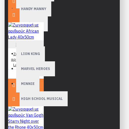
HANDY MANNY
Δεινόσαυροι
NEMO
Figured Art
Ζωγραφική με
LION KING
αριθμούς African
Lady 40x50cm
MARVEL HEROES
19,90€
MINNIE
HIGH SCHOOL MUSICAL
Peppa
PLANES