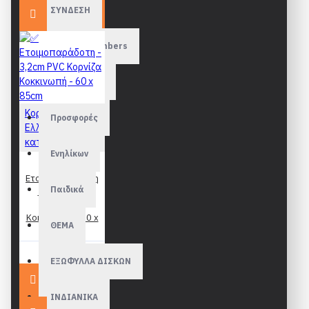
ΣΥΝΔΕΣΗ
Paint by Numbers
SILHOUETTE
Κορνίζες
Προσφορές
Ελληνικής
κατασκευής
Ενηλίκων
✅
Ετοιμοπαράδοτη
Παιδικά
- 3,2cm PVC
Κορνίζα
Κοκκινωπή - 60 x
ΘΕΜΑ
85cm
48,90€
ΕΞΩΦΥΛΛΑ ΔΙΣΚΩΝ
ΙΝΔΙΑΝΙΚΑ