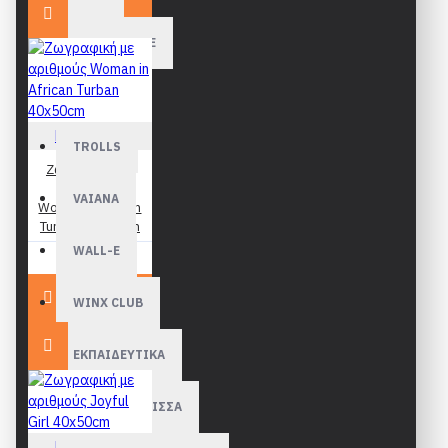
RATATOUILLE
SHREK
Figured Art
TROLLS
Ζωγραφική με
αριθμούς
VAIANA
Woman in African
Turban 40x50cm
WALL-E
19,90€
WINX CLUB
ΕΚΠΑΙΔΕΥΤΙΚΑ
ΜΑΓΙΑ Η ΜΕΛΙΣΣΑ
Figured Art