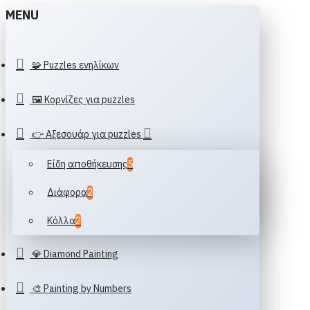
MENU
🧩 Puzzles ενηλίκων
🖼️ Κορνίζες για puzzles
👉 Αξεσουάρ για puzzles
Είδη αποθήκευσης
5
Διάφορα
2
Κόλλα
2
💎 Diamond Painting
🎨 Painting by Numbers