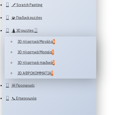
🗡️ Scratch Painting
🧩 Παιδικά puzzles
🛕 3D puzzles
3D πλαστικά Μεγάλα
6
3D πλαστικά Μεσαία
1
3D πλαστικά παιδικά
2
3D ΑΦΡΟΚΟΜΜΑΤΙΑ
7
🆒 Προσφορές
📞 Επικοινωνία