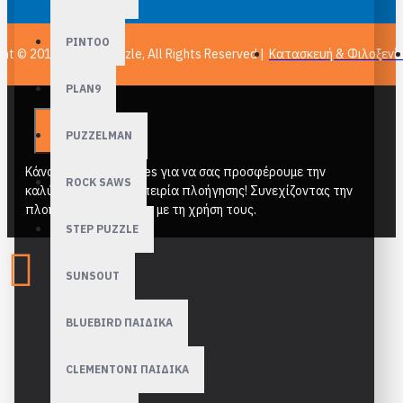
PINTOO
ght © 2011-
2026, epuzzle, All Rights Reserved |
Κατασκευή & Φιλοξενί
PLAN9
PUZZELMAN
Κάνουμε χρήση cookies για να σας προσφέρουμε την
ROCK SAWS
καλύτερη δυνατή εμπειρία πλοήγησης! Συνεχίζοντας την
πλοήγηση συμφωνείτε με τη χρήση τους.
STEP PUZZLE
SUNSOUT
BLUEBIRD ΠΑΙΔΙΚΑ
CLEMENTONI ΠΑΙΔΙΚΑ