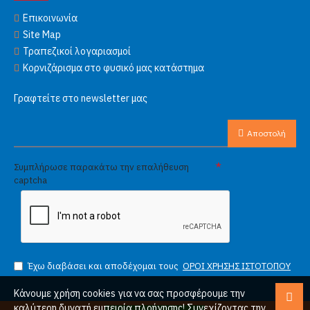
Επικοινωνία
Site Map
Τραπεζικοί λογαριασμοί
Κορνιζάρισμα στο φυσικό μας κατάστημα
Γραφτείτε στο newsletter μας
Αποστολή
Συμπλήρωσε παρακάτω την επαλήθευση
captcha
Έχω διαβάσει και αποδέχομαι τους
ΟΡΟΙ ΧΡΗΣΗΣ ΙΣΤΟΤΟΠΟΥ
Κάνουμε χρήση cookies για να σας προσφέρουμε την
καλύτερη δυνατή εμπειρία πλοήγησης! Συνεχίζοντας την